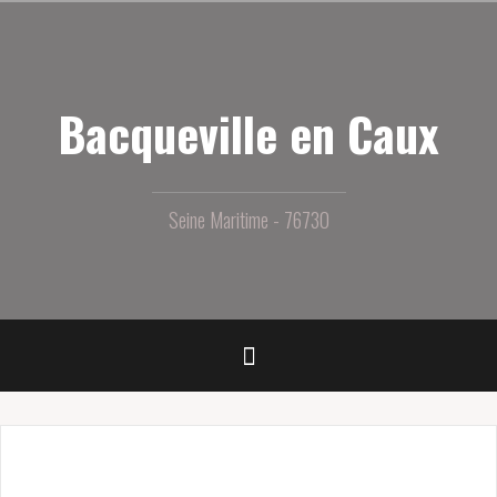
Aller
au
contenu
principal
Bacqueville en Caux
Seine Maritime - 76730