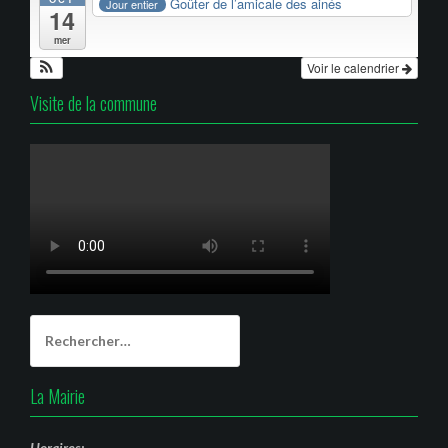
Goûter de l’amicale des ainés
Jour entier
14
mer
Voir le calendrier
Visite de la commune
Rechercher :
La Mairie
Horaires: