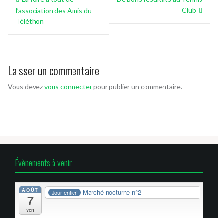
de
Club
l’association des Amis du
l’article
Téléthon
Laisser un commentaire
Vous devez
vous connecter
pour publier un commentaire.
Évènements à venir
AOÛT
Marché nocturne n°2
Jour entier
7
ven