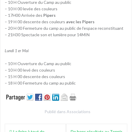
– 10 H Ouverture du Camp au public
– 10 H 00 levée des couleurs
– 17H00 Arrivée des
Pipers
– 19 H 00 descente des couleurs
avec les Pipers
– 20 H 00 Fermeture du camp au public de l’espace reconstituant
– 21H30 Spectacle son et lumière pour 14MIN
Lundi 1 er Mai
– 10 H Ouverture du Camp au public
– 10 H 00 levé des couleurs
– 15 H 00 descente des couleurs
– 18 H 00 Fermeture du camp au public
Publié dans
Associations
Navigation
La foire à tout de
De bons résultats au Tennis