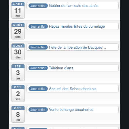
AOÛT
Goûter de l’amicale des ainés
Jour entier
11
mar
AOÛT
Repas moules frites du Jumelage
Jour entier
29
sam
AOÛT
Fête de la libération de Bacquev...
Jour entier
30
dim
SEP
Téléthon d’arts
Jour entier
3
jeu
OCT
Accueil des Scharnebeckois
Jour entier
2
ven
OCT
Vente échange coccinelles
Jour entier
8
jeu
OCT