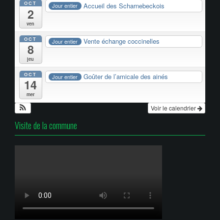
OCT
Accueil des Scharnebeckois
Jour entier
2
ven
OCT
Vente échange coccinelles
Jour entier
8
jeu
OCT
Goûter de l’amicale des ainés
Jour entier
14
mer
Voir le calendrier
Visite de la commune