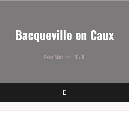
Aller
au
contenu
principal
Bacqueville en Caux
Seine Maritime - 76730