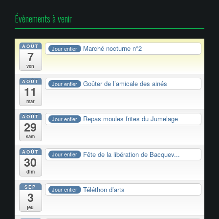
Évènements à venir
AOÛT
Marché nocturne n°2
Jour entier
7
ven
AOÛT
Goûter de l’amicale des ainés
Jour entier
11
mar
AOÛT
Repas moules frites du Jumelage
Jour entier
29
sam
AOÛT
Fête de la libération de Bacquev...
Jour entier
30
dim
SEP
Téléthon d’arts
Jour entier
3
jeu