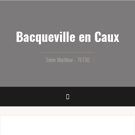
Aller
au
contenu
principal
Bacqueville en Caux
Seine Maritime - 76730