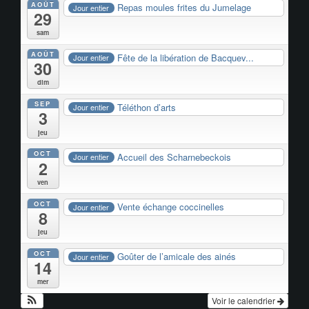
AOÛT
Repas moules frites du Jumelage
Jour entier
29
sam
AOÛT
Fête de la libération de Bacquev...
Jour entier
30
dim
SEP
Téléthon d’arts
Jour entier
3
jeu
OCT
Accueil des Scharnebeckois
Jour entier
2
ven
OCT
Vente échange coccinelles
Jour entier
8
jeu
OCT
Goûter de l’amicale des ainés
Jour entier
14
mer
Voir le calendrier