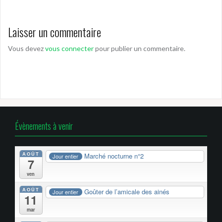
Laisser un commentaire
Vous devez
vous connecter
pour publier un commentaire.
Évènements à venir
AOÛT
Marché nocturne n°2
Jour entier
7
ven
AOÛT
Goûter de l’amicale des ainés
Jour entier
11
mar