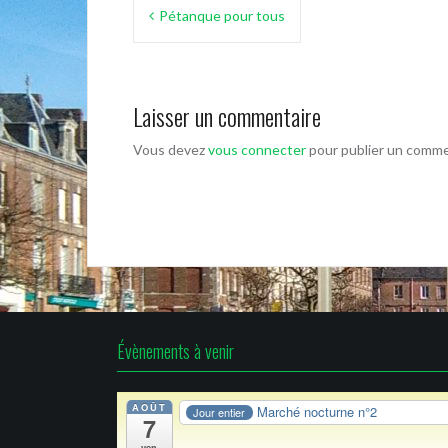
Navigation
Pétanque pour tous
de
l’article
Laisser un commentaire
Vous devez
vous connecter
pour publier un comme
Évènements à venir
AOÛT
Marché nocturne n°2
Jour entier
7
ven