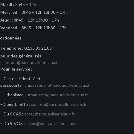
Mardi :
8h45 – 12h
Mercredi :
8h45 – 12h 13h30 – 17h
Jeudi :
8h45 – 12h 13h30 – 17h
Vendredi :
8h45 – 12h 13h30 – 17h
ordonnées :
Téléphone :
02.35.83.21.03
pour des généralités
:
contact@bacquevilleencaux.fr
Pour le service :
– Cartes d’identité et
passeports :
cnipasseport@bacquevilleencaux.fr
– Urbanisme :
urbanisme@bacquevilleencaux.fr
– Comptabilité :
compta@bacquevilleencaux.fr
– Du CCAS :
ccas@bacquevilleencaux.fr
– Du SIVOS :
sivos@bacquevilleencaux.fr