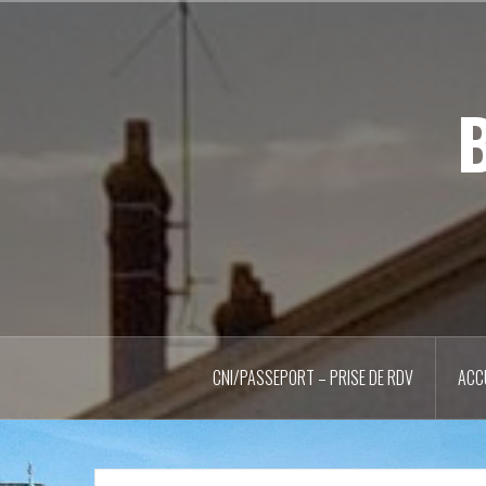
Aller
au
contenu
principal
B
CNI/PASSEPORT – PRISE DE RDV
ACC