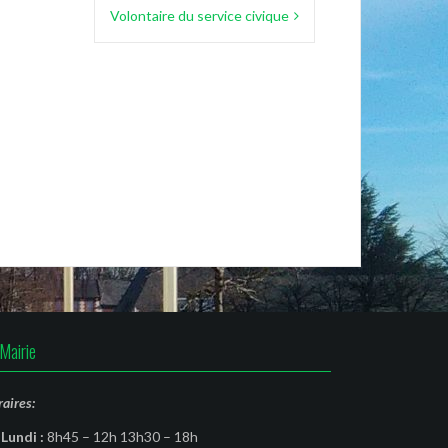
Volontaire du service civique
Mairie
aires:
Lundi :
8h45 – 12h 13h30 – 18h