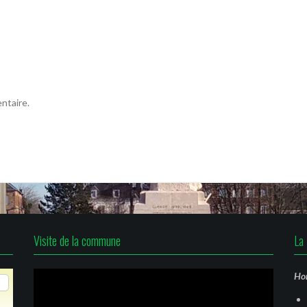
ntaire.
Visite de la commune
La 
Lecteur
Hor
vidéo