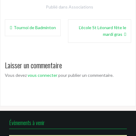
Publié dans
Associations
Navigation
Tournoi de Badminton
L’école St Léonard fête le
de
mardi gras
l’article
Laisser un commentaire
Vous devez
vous connecter
pour publier un commentaire.
Évènements à venir