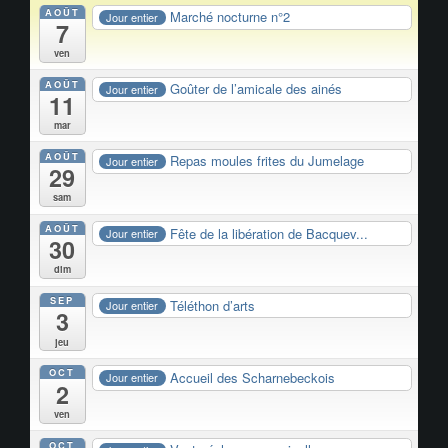
AOÛT
Marché nocturne n°2
Jour entier
7
ven
AOÛT
Goûter de l’amicale des ainés
Jour entier
11
mar
AOÛT
Repas moules frites du Jumelage
Jour entier
29
sam
AOÛT
Fête de la libération de Bacquev...
Jour entier
30
dim
SEP
Téléthon d’arts
Jour entier
3
jeu
OCT
Accueil des Scharnebeckois
Jour entier
2
ven
OCT