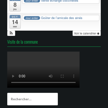
Vente échange coccinelles
Jour entier
8
jeu
OCT
Goûter de l’amicale des ainés
Jour entier
14
mer
Voir le calendrier
Visite de la commune
Rechercher :