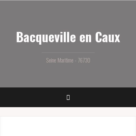
Aller
au
contenu
principal
Bacqueville en Caux
Seine Maritime - 76730