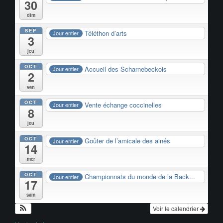
30
dim
SEP
Téléthon d’arts
Jour entier
3
jeu
OCT
Accueil des Scharnebeckois
Jour entier
2
ven
OCT
Vente échange coccinelles
Jour entier
8
jeu
OCT
Goûter de l’amicale des ainés
Jour entier
14
mer
OCT
Championnats du monde de la Back...
Jour entier
17
sam
Voir le calendrier