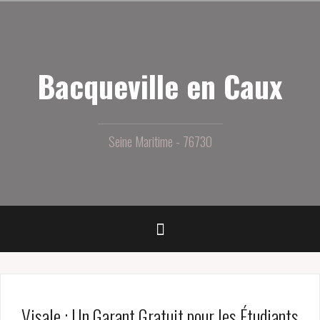
Aller
au
contenu
principal
Bacqueville en Caux
Seine Maritime - 76730
Visale : Un Garant Gratuit pour les Étudiants