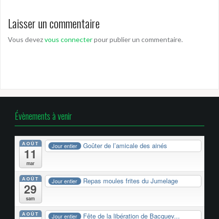
Laisser un commentaire
Vous devez
vous connecter
pour publier un commentaire.
Évènements à venir
AOÛT
Goûter de l’amicale des ainés
Jour entier
11
mar
AOÛT
Repas moules frites du Jumelage
Jour entier
29
sam
AOÛT
Fête de la libération de Bacquev...
Jour entier