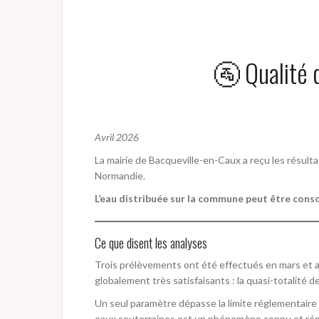
🚰 Qualité d
Avril 2026
La mairie de Bacqueville-en-Caux a reçu les résulta
Normandie.
L’eau distribuée sur la commune peut être cons
Ce que disent les analyses
Trois prélèvements ont été effectués en mars et avr
globalement très satisfaisants : la quasi-totalit
Un seul paramètre dépasse la limite réglementaire 
eaux souterraines est un phénomène connu et répa