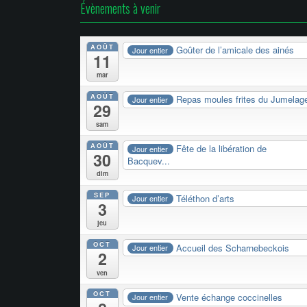
Évènements à venir
AOÛT
Goûter de l’amicale des ainés
Jour entier
11
mar
AOÛT
Repas moules frites du Jumelag
Jour entier
29
sam
AOÛT
Fête de la libération de
Jour entier
30
Bacquev...
dim
SEP
Téléthon d’arts
Jour entier
3
jeu
OCT
Accueil des Scharnebeckois
Jour entier
2
ven
OCT
Vente échange coccinelles
Jour entier