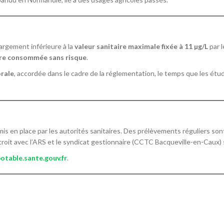
argement inférieure à la
valeur sanitaire maximale fixée à 11 µg/L
par l
tre consommée sans risque
.
rale
, accordée dans le cadre de la réglementation, le temps que les étud
is en place par les autorités sanitaires. Des prélèvements réguliers so
 étroit avec l’ARS et le syndicat gestionnaire (CCTC Bacqueville-en-Caux) 
otable.sante.gouv.fr
.