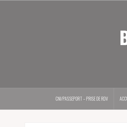
Aller
au
contenu
principal
B
CNI/PASSEPORT – PRISE DE RDV
ACC