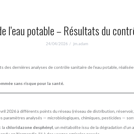
e l’eau potable – Résultats du contr
24/04/2026
jm.adam
ts des dernières analyses de contrôle sanitaire de l’eau potable, réalis
ommée sans risque pour la santé.
il 2026 à différents points du réseau (réseau de distribution, réservoir
é des paramètres analysés — microbiologiques, chimiques, pesticides — so
: la
chloridazone desphényl
, un métabolite issu de la dégradation d’un 
ndu en Normandie, lié à des usages agricoles passés.