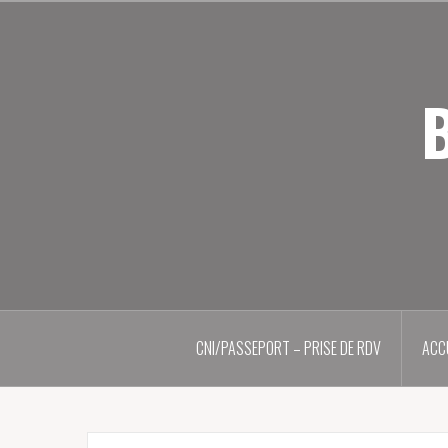
Aller
au
contenu
principal
B
CNI/PASSEPORT – PRISE DE RDV
ACC