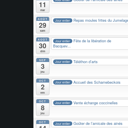
11
mar
AOÛT
Repas moules frites du Jumelag
Jour entier
29
sam
AOÛT
Fête de la libération de
Jour entier
30
Bacquev...
dim
SEP
Téléthon d’arts
Jour entier
3
jeu
OCT
Accueil des Scharnebeckois
Jour entier
2
ven
OCT
Vente échange coccinelles
Jour entier
8
jeu
OCT
Goûter de l’amicale des ainés
Jour entier