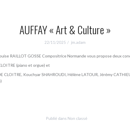
AUFFAY « Art & Culture »
22/11/2025
jm.adam
, Louise RAILLOT GOSSE Compositrice Normande vous propose deux concer
LOITRE (piano et orgue) et
E CLOITRE, Kouchyar SHAHROUDI, Hélène LATOUR, Jérémy CATHIEUTE
e)
Publié dans Non classé