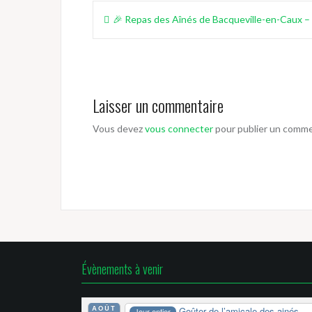
Navigation
🎉 Repas des Aînés de Bacqueville-en-Caux –
de
l’article
Laisser un commentaire
Vous devez
vous connecter
pour publier un comme
Évènements à venir
AOÛT
Goûter de l’amicale des ainés
Jour entier