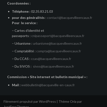
Coordonnées :
Téléphone :
02.35.83.21.03
pour des généralités
:
contact@bacquevilleencaux.fr
Pour le service :
– Cartes d’identité et
passeports :
cnipasseport@bacquevilleencaux.fr
– Urbanisme :
urbanisme@bacquevilleencaux.fr
– Comptabilité :
compta@bacquevilleencaux.fr
– Du CCAS :
ccas@bacquevilleencaux.fr
– Du SIVOS :
sivos@bacquevilleencaux.fr
Commission « Site internet et bulletin municipal » :
Mail :
webbulletin@bacqueville-en-caux.fr
Fièrement propulsé par WordPress
|
Thème
Oria
par
JustFreeThemes