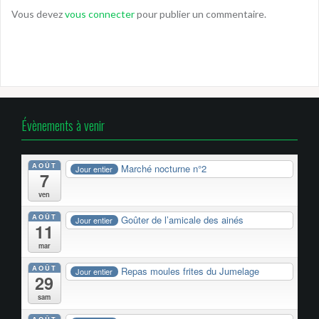
Vous devez
vous connecter
pour publier un commentaire.
Évènements à venir
AOÛT
Marché nocturne n°2
Jour entier
7
ven
AOÛT
Goûter de l’amicale des ainés
Jour entier
11
mar
AOÛT
Repas moules frites du Jumelage
Jour entier
29
sam