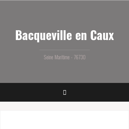
Aller
au
contenu
principal
Bacqueville en Caux
Seine Maritime - 76730