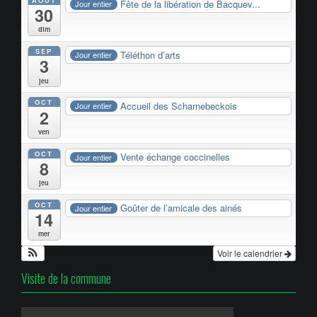
AOÛT
Fête de la libération de Bacquev...
Jour entier
30
dim
SEP
Téléthon d’arts
Jour entier
3
jeu
OCT
Accueil des Scharnebeckois
Jour entier
2
ven
OCT
Vente échange coccinelles
Jour entier
8
jeu
OCT
Goûter de l’amicale des ainés
Jour entier
14
mer
Voir le calendrier
Visite de la commune