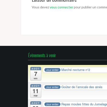
Vous devez
vous connecter
pour publier un comme
Évènements à venir
AOÛT
Marché nocturne n°2
Jour entier
7
ven
AOÛT
Goûter de l’amicale des ainés
Jour entier
11
mar
AOÛT
Repas moules frites du Jumelag
Jour entier