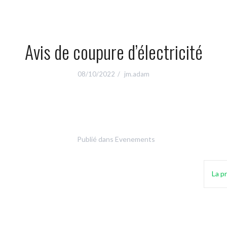
Avis de coupure d’électricité
08/10/2022
jm.adam
Publié dans
Evenements
La p