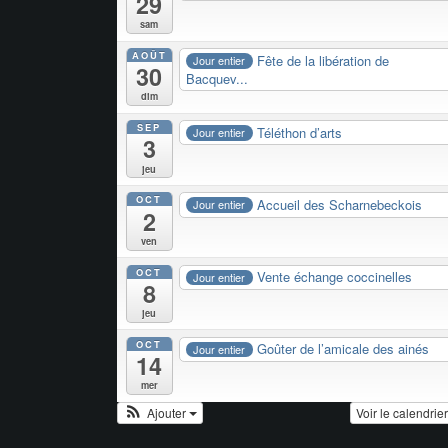
29
sam
AOÛT
Fête de la libération de
Jour entier
30
Bacquev...
dim
SEP
Téléthon d’arts
Jour entier
3
jeu
OCT
Accueil des Scharnebeckois
Jour entier
2
ven
OCT
Vente échange coccinelles
Jour entier
8
jeu
OCT
Goûter de l’amicale des ainés
Jour entier
14
mer
Ajouter
Voir le calendrie