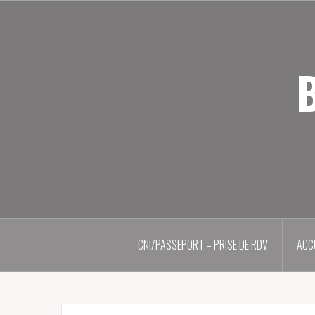
Aller
au
contenu
principal
B
CNI/PASSEPORT – PRISE DE RDV
ACC