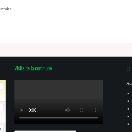
ntaire.
Visite de la commune
La 
Hor
e