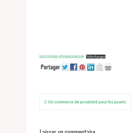
DOC071022-07102022142109
Télécharger
Navigation
Un commerce de proximité pour les jouets
de
l’article
Laisser un commentaire