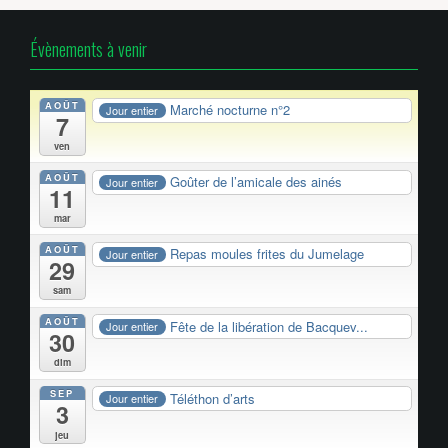
Évènements à venir
AOÛT
Marché nocturne n°2
Jour entier
7
ven
AOÛT
Goûter de l’amicale des ainés
Jour entier
11
mar
AOÛT
Repas moules frites du Jumelage
Jour entier
29
sam
AOÛT
Fête de la libération de Bacquev...
Jour entier
30
dim
SEP
Téléthon d’arts
Jour entier
3
jeu