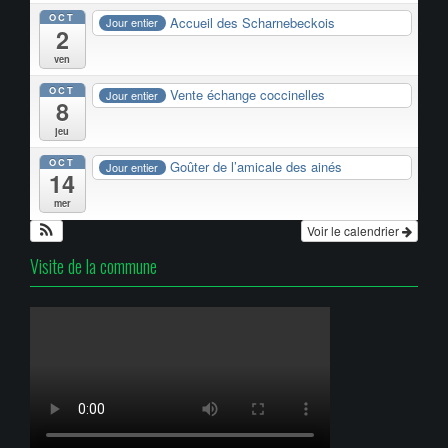
OCT
Accueil des Scharnebeckois
Jour entier
2
ven
OCT
Vente échange coccinelles
Jour entier
8
jeu
OCT
Goûter de l’amicale des ainés
Jour entier
14
mer
Voir le calendrier
Visite de la commune