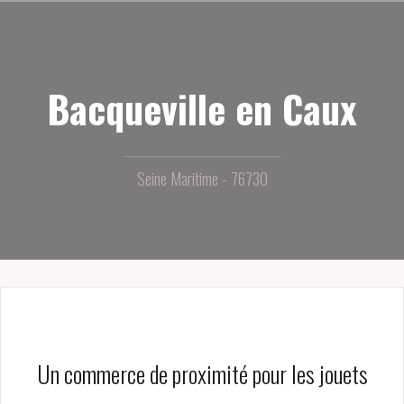
Aller
au
contenu
principal
Bacqueville en Caux
Seine Maritime - 76730
Un commerce de proximité pour les jouets