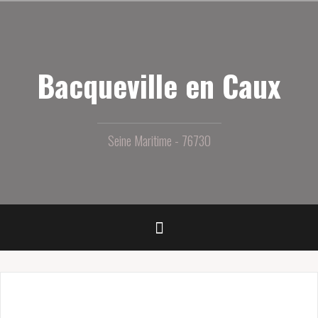
Aller
au
contenu
principal
Bacqueville en Caux
Seine Maritime - 76730