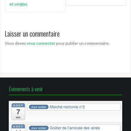
de
et verglas
l’article
Laisser un commentaire
Vous devez
vous connecter
pour publier un commentaire.
Évènements à venir
AOÛT
Marché nocturne n°2
Jour entier
7
ven
AOÛT
Goûter de l’amicale des ainés
Jour entier