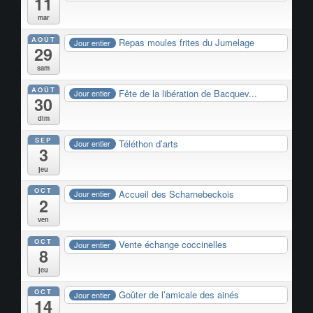
11
mar
AOÛT
Repas moules frites du Jumelage
Jour entier
29
sam
AOÛT
Fête de la libération de Bacquev...
Jour entier
30
dim
SEP
Téléthon d’arts
Jour entier
3
jeu
OCT
Accueil des Scharnebeckois
Jour entier
2
ven
OCT
Vente échange coccinelles
Jour entier
8
jeu
OCT
Goûter de l’amicale des ainés
Jour entier
14