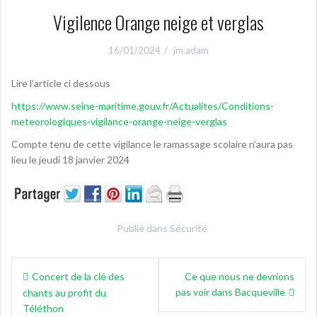
Vigilence Orange neige et verglas
16/01/2024
jm.adam
Lire l’article ci dessous
https://www.seine-maritime.gouv.fr/Actualites/Conditions-
meteorologiques-vigilance-orange-neige-verglas
Compte tenu de cette vigilance le ramassage scolaire n’aura pas
lieu le jeudi 18 janvier 2024
Publié dans
Sécurité
Navigation
Concert de la clé des
Ce que nous ne devrions
de
pas voir dans Bacqueville
chants au profit du
l’article
Téléthon