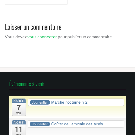
Laisser un commentaire
Vous devez
vous connecter
pour publier un commentaire.
Évènements à venir
AOÛT
Marché nocturne n°2
Jour entier
7
ven
AOÛT
Goûter de l’amicale des ainés
Jour entier
11
mar