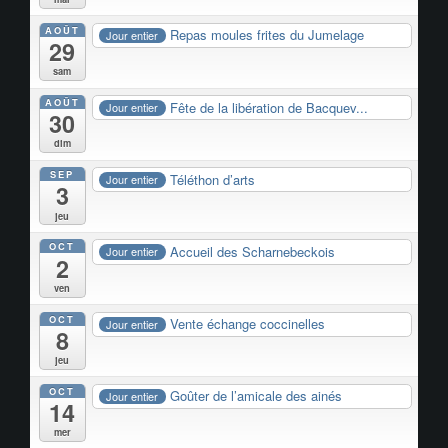
AOÛT
Repas moules frites du Jumelage
Jour entier
29
sam
AOÛT
Fête de la libération de Bacquev...
Jour entier
30
dim
SEP
Téléthon d’arts
Jour entier
3
jeu
OCT
Accueil des Scharnebeckois
Jour entier
2
ven
OCT
Vente échange coccinelles
Jour entier
8
jeu
OCT
Goûter de l’amicale des ainés
Jour entier
14
mer