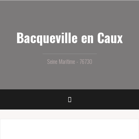
Aller
au
contenu
principal
Bacqueville en Caux
Seine Maritime - 76730