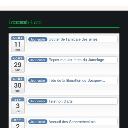
Évènements à venir
AOÛT
Goûter de l’amicale des ainés
Jour entier
11
mar
AOÛT
Repas moules frites du Jumelage
Jour entier
29
sam
AOÛT
Fête de la libération de Bacquev...
Jour entier
30
dim
SEP
Téléthon d’arts
Jour entier
3
jeu
OCT
Accueil des Scharnebeckois
Jour entier
2