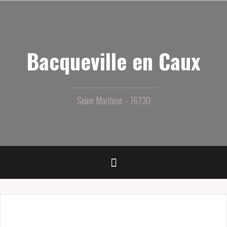
Aller
au
contenu
principal
Bacqueville en Caux
Seine Maritime - 76730