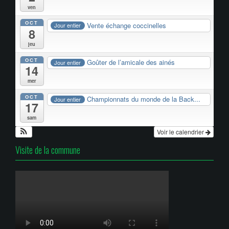
ven
OCT
Vente échange coccinelles
Jour entier
8
jeu
OCT
Goûter de l’amicale des ainés
Jour entier
14
mer
OCT
Championnats du monde de la Back...
Jour entier
17
sam
Voir le calendrier
Visite de la commune