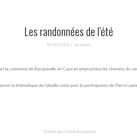
Les randonnées de l’été
05/07/2022
jm.adam
épart la commune de Bacqueville en Caux et empruntera les chemins du se
ront la thématique de l’abeille noire avec la participation de Pierre Le
Publié dans
Divertissement