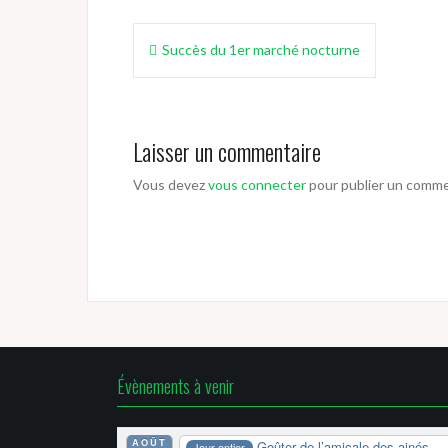
Navigation
Succès du 1er marché nocturne
de
l’article
Laisser un commentaire
Vous devez
vous connecter
pour publier un comme
Évènements à venir
AOÛT
Goûter de l’amicale des ainés
Jour entier