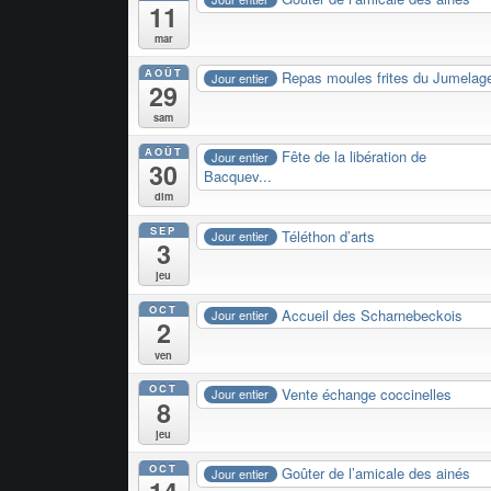
11
mar
AOÛT
Repas moules frites du Jumelag
Jour entier
29
sam
AOÛT
Fête de la libération de
Jour entier
30
Bacquev...
dim
SEP
Téléthon d’arts
Jour entier
3
jeu
OCT
Accueil des Scharnebeckois
Jour entier
2
ven
OCT
Vente échange coccinelles
Jour entier
8
jeu
OCT
Goûter de l’amicale des ainés
Jour entier