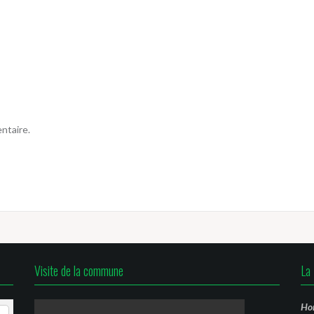
ntaire.
Visite de la commune
La 
Hor