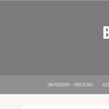
Aller
au
contenu
principal
B
CNI/PASSEPORT – PRISE DE RDV
ACC