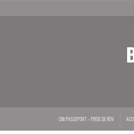
Aller
au
contenu
principal
B
CNI/PASSEPORT – PRISE DE RDV
ACC