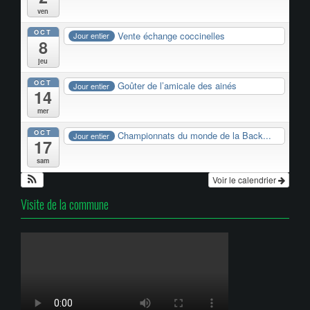
ven
OCT
Vente échange coccinelles
Jour entier
8
jeu
OCT
Goûter de l’amicale des ainés
Jour entier
14
mer
OCT
Championnats du monde de la Back...
Jour entier
17
sam
Voir le calendrier
Visite de la commune