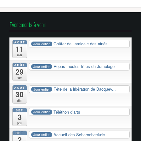
Évènements à venir
AOÛT
Goûter de l’amicale des ainés
Jour entier
11
mar
AOÛT
Repas moules frites du Jumelage
Jour entier
29
sam
AOÛT
Fête de la libération de Bacquev...
Jour entier
30
dim
SEP
Téléthon d’arts
Jour entier
3
jeu
OCT
Accueil des Scharnebeckois
Jour entier
2