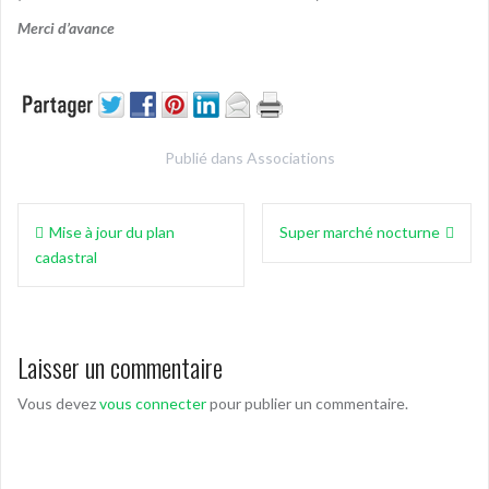
Merci d’avance
Publié dans
Associations
Navigation
Mise à jour du plan
Super marché nocturne
de
cadastral
l’article
Laisser un commentaire
Vous devez
vous connecter
pour publier un commentaire.