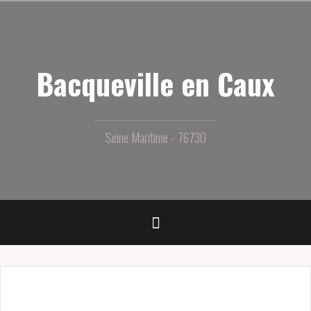
Aller
au
contenu
principal
Bacqueville en Caux
Seine Maritime - 76730