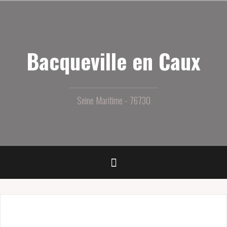
Aller
au
contenu
principal
Bacqueville en Caux
Seine Maritime - 76730