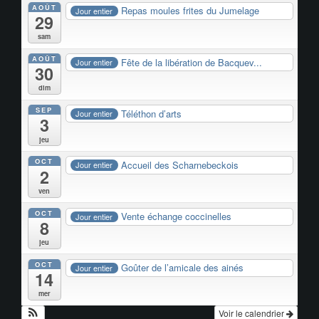
AOÛT
Repas moules frites du Jumelage
Jour entier
29
sam
AOÛT
Fête de la libération de Bacquev...
Jour entier
30
dim
SEP
Téléthon d’arts
Jour entier
3
jeu
OCT
Accueil des Scharnebeckois
Jour entier
2
ven
OCT
Vente échange coccinelles
Jour entier
8
jeu
OCT
Goûter de l’amicale des ainés
Jour entier
14
mer
Voir le calendrier