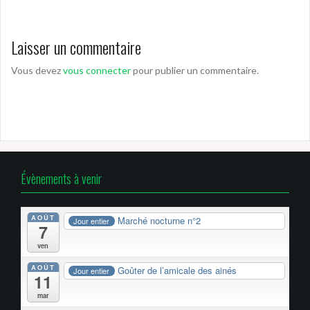
Laisser un commentaire
Vous devez
vous connecter
pour publier un commentaire.
Évènements à venir
AOÛT
Marché nocturne n°2
Jour entier
7
ven
AOÛT
Goûter de l’amicale des ainés
Jour entier
11
mar