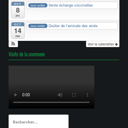
OCT
Vente échange coccinelles
Jour entier
8
jeu
OCT
Goûter de l’amicale des ainés
Jour entier
14
mer
Voir le calendrier
Visite de la commune
Rechercher :