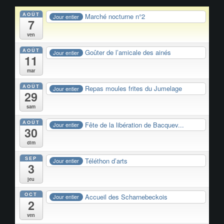
AOÛT
Marché nocturne n°2
Jour entier
7
ven
AOÛT
Goûter de l’amicale des ainés
Jour entier
11
mar
AOÛT
Repas moules frites du Jumelage
Jour entier
29
sam
AOÛT
Fête de la libération de Bacquev...
Jour entier
30
dim
SEP
Téléthon d’arts
Jour entier
3
jeu
OCT
Accueil des Scharnebeckois
Jour entier
2
ven