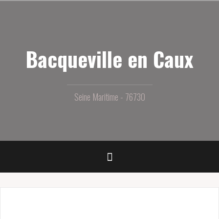
Aller
au
contenu
principal
Bacqueville en Caux
Seine Maritime - 76730