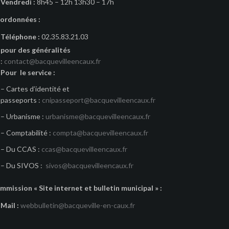
Vendredi :
8h45 – 12h 13h30 – 17h
ordonnées :
Téléphone :
02.35.83.21.03
pour des généralités
:
contact@bacquevilleencaux.fr
Pour le service :
– Cartes d’identité et
passeports :
cnipasseport@bacquevilleencaux.fr
– Urbanisme :
urbanisme@bacquevilleencaux.fr
– Comptabilité :
compta@bacquevilleencaux.fr
– Du CCAS :
ccas@bacquevilleencaux.fr
– Du SIVOS :
sivos@bacquevilleencaux.fr
mmission « Site internet et bulletin municipal » :
Mail :
webbulletin@bacqueville-en-caux.fr