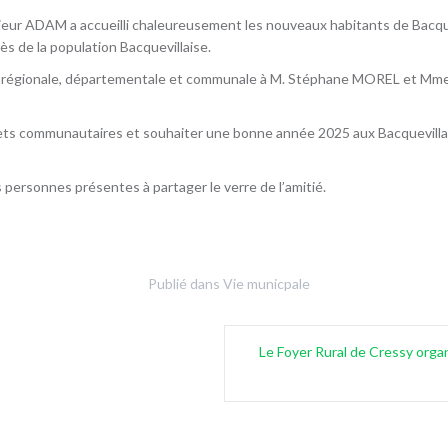
ur ADAM a accueilli chaleureusement les nouveaux habitants de Bacquevil
ès de la population Bacquevillaise.
lle régionale, départementale et communale à M. Stéphane MOREL et Mm
ojets communautaires et souhaiter une bonne année 2025 aux Bacquevill
 personnes présentes à partager le verre de l’amitié.
Publié dans
Vie municpale
Le Foyer Rural de Cressy organ