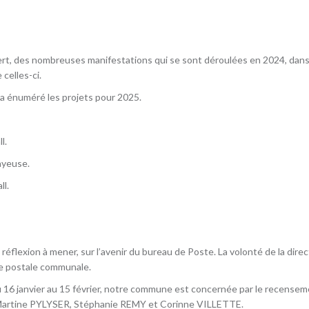
évert, des nombreuses manifestations qui se sont déroulées en 2024, dan
celles-ci.
a énuméré les projets pour 2025.
l.
ayeuse.
ll.
ne réflexion à mener, sur l’avenir du bureau de Poste. La volonté de la dir
e postale communale.
 du 16 janvier au 15 février, notre commune est concernée par le recens
 Martine PYLYSER, Stéphanie REMY et Corinne VILLETTE.