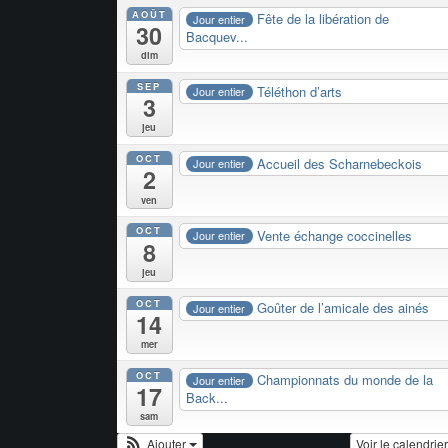
AOÛT
Fête de la libération de
Jour entier
30
Bacquev...
dim
SEP
Téléthon d’arts
Jour entier
3
jeu
OCT
Accueil des Scharnebeckois
Jour entier
2
ven
OCT
Vente échange coccinelles
Jour entier
8
jeu
OCT
Goûter de l’amicale des ainés
Jour entier
14
mer
OCT
Championnats du monde de la
Jour entier
17
Back...
sam
Ajouter
Voir le calendrie