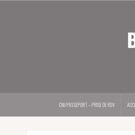
Aller
au
contenu
principal
B
CNI/PASSEPORT – PRISE DE RDV
ACC