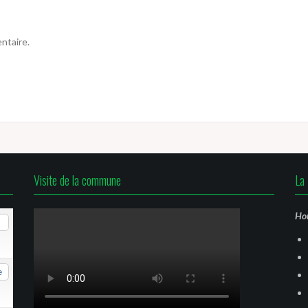
ntaire.
Visite de la commune
La 
Hor
e