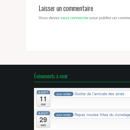
Laisser un commentaire
Vous devez
vous connecter
pour publier un comme
Évènements à venir
AOÛT
Goûter de l’amicale des ainés
Jour entier
11
mar
AOÛT
Repas moules frites du Jumelag
Jour entier
29
sam