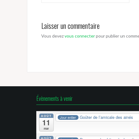
de
l’article
Laisser un commentaire
Vous devez
vous connecter
pour publier un comme
Évènements à venir
AOÛT
Goûter de l’amicale des ainés
Jour entier
11
mar
AOÛT