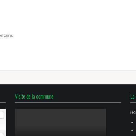
ntaire.
Visite de la commune
La 
Hor