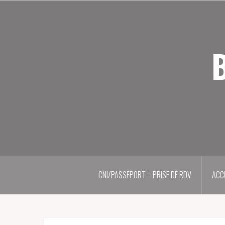
Aller
au
contenu
principal
B
CNI/PASSEPORT – PRISE DE RDV
ACC