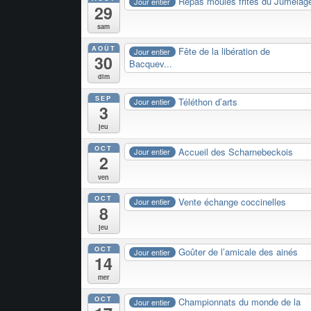
Repas moules frites du Jumelag
Jour entier
29
sam
AOÛT
Fête de la libération de
Jour entier
30
Bacquev...
dim
SEP
Téléthon d’arts
Jour entier
3
jeu
OCT
Accueil des Scharnebeckois
Jour entier
2
ven
OCT
Vente échange coccinelles
Jour entier
8
jeu
OCT
Goûter de l’amicale des ainés
Jour entier
14
mer
OCT
Championnats du monde de la
Jour entier