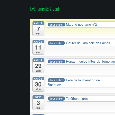
Évènements à venir
AOÛT
Marché nocturne n°2
Jour entier
7
ven
AOÛT
Goûter de l’amicale des ainés
Jour entier
11
mar
AOÛT
Repas moules frites du Jumelag
Jour entier
29
sam
AOÛT
Fête de la libération de
Jour entier
30
Bacquev...
dim
SEP
Téléthon d’arts
Jour entier
3
jeu