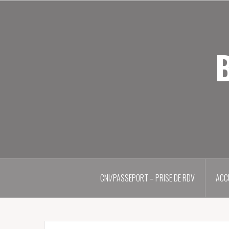
Aller
au
contenu
principal
B
CNI/PASSEPORT – PRISE DE RDV
ACC