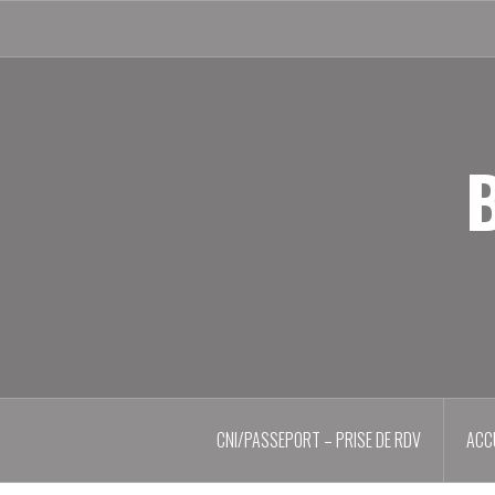
Aller
au
contenu
principal
B
CNI/PASSEPORT – PRISE DE RDV
ACC