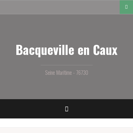
Aller
au
contenu
principal
Bacqueville en Caux
Seine Maritime - 76730