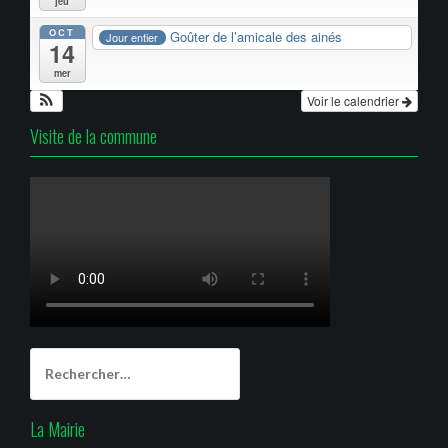
jeu
OCT
Goûter de l’amicale des ainés
Jour entier
14
mer
Voir le calendrier
Visite de la commune
Rechercher :
La Mairie