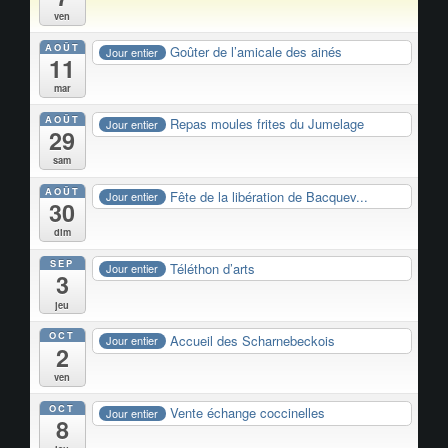
ven
AOÛT
Goûter de l’amicale des ainés
Jour entier
11
mar
AOÛT
Repas moules frites du Jumelage
Jour entier
29
sam
AOÛT
Fête de la libération de Bacquev...
Jour entier
30
dim
SEP
Téléthon d’arts
Jour entier
3
jeu
OCT
Accueil des Scharnebeckois
Jour entier
2
ven
OCT
Vente échange coccinelles
Jour entier
8