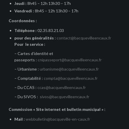
Jeudi :
8h45 – 12h 13h30 – 17h
Vendredi :
8h45 – 12h 13h30 – 17h
Coordonnées :
Téléphone :
02.35.83.21.03
pour des généralités
:
contact@bacquevilleencaux.fr
Pour le service :
– Cartes d’identité et
passeports :
cnipasseport@bacquevilleencaux.fr
– Urbanisme :
urbanisme@bacquevilleencaux.fr
– Comptabilité :
compta@bacquevilleencaux.fr
– Du CCAS :
ccas@bacquevilleencaux.fr
– Du SIVOS :
sivos@bacquevilleencaux.fr
Commission « Site internet et bulletin municipal » :
Mail :
webbulletin@bacqueville-en-caux.fr