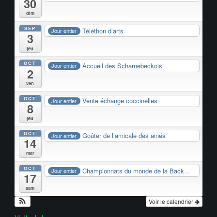
30
dim
SEP
Téléthon d’arts
Jour entier
3
jeu
OCT
Accueil des Scharnebeckois
Jour entier
2
ven
OCT
Vente échange coccinelles
Jour entier
8
jeu
OCT
Goûter de l’amicale des ainés
Jour entier
14
mer
OCT
Championnats du monde de la Back...
Jour entier
17
sam
Voir le calendrier