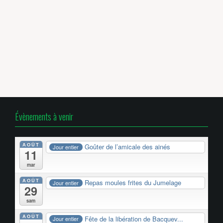
Évènements à venir
AOÛT
Goûter de l’amicale des ainés
Jour entier
11
mar
AOÛT
Repas moules frites du Jumelage
Jour entier
29
sam
AOÛT
Fête de la libération de Bacquev...
Jour entier