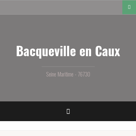
Aller
au
contenu
principal
Bacqueville en Caux
Seine Maritime - 76730