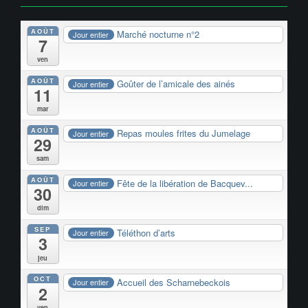
AOÛT
Marché nocturne n°2
Jour entier
7
ven
AOÛT
Goûter de l’amicale des ainés
Jour entier
11
mar
AOÛT
Repas moules frites du Jumelage
Jour entier
29
sam
AOÛT
Fête de la libération de Bacquev...
Jour entier
30
dim
SEP
Téléthon d’arts
Jour entier
3
jeu
OCT
Accueil des Scharnebeckois
Jour entier
2
ven