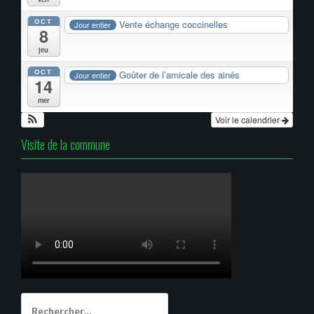
OCT
Vente échange coccinelles
Jour entier
8
jeu
OCT
Goûter de l’amicale des ainés
Jour entier
14
mer
Voir le calendrier
Visite de la commune
Rechercher :