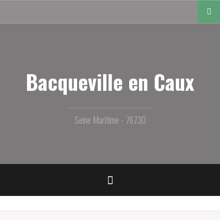
Aller
au
contenu
principal
Bacqueville en Caux
Seine Maritime - 76730